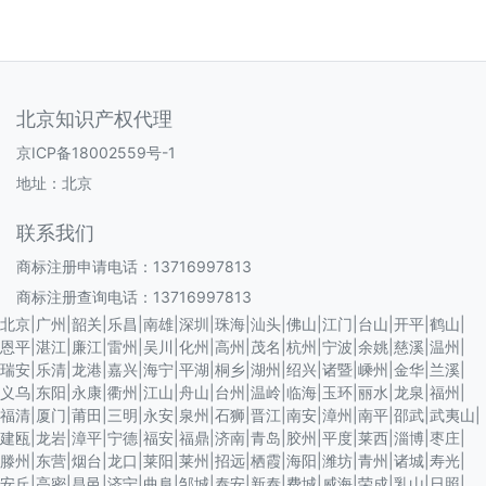
北京知识产权代理
京ICP备18002559号-1
地址：北京
联系我们
商标注册申请电话：13716997813
商标注册查询电话：13716997813
北京
|
广州
|
韶关
|
乐昌
|
南雄
|
深圳
|
珠海
|
汕头
|
佛山
|
江门
|
台山
|
开平
|
鹤山
|
恩平
|
湛江
|
廉江
|
雷州
|
吴川
|
化州
|
高州
|
茂名
|
杭州
|
宁波
|
余姚
|
慈溪
|
温州
|
瑞安
|
乐清
|
龙港
|
嘉兴
|
海宁
|
平湖
|
桐乡
|
湖州
|
绍兴
|
诸暨
|
嵊州
|
金华
|
兰溪
|
义乌
|
东阳
|
永康
|
衢州
|
江山
|
舟山
|
台州
|
温岭
|
临海
|
玉环
|
丽水
|
龙泉
|
福州
|
福清
|
厦门
|
莆田
|
三明
|
永安
|
泉州
|
石狮
|
晋江
|
南安
|
漳州
|
南平
|
邵武
|
武夷山
|
建瓯
|
龙岩
|
漳平
|
宁德
|
福安
|
福鼎
|
济南
|
青岛
|
胶州
|
平度
|
莱西
|
淄博
|
枣庄
|
滕州
|
东营
|
烟台
|
龙口
|
莱阳
|
莱州
|
招远
|
栖霞
|
海阳
|
潍坊
|
青州
|
诸城
|
寿光
|
安丘
|
高密
|
昌邑
|
济宁
|
曲阜
|
邹城
|
泰安
|
新泰
|
费城
|
威海
|
荣成
|
乳山
|
日照
|