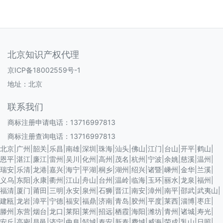
北京知识产权代理
京ICP备18002559号-1
地址：北京
联系我们
商标注册申请电话：13716997813
商标注册查询电话：13716997813
北京
|
广州
|
韶关
|
乐昌
|
南雄
|
深圳
|
珠海
|
汕头
|
佛山
|
江门
|
台山
|
开平
|
鹤山
|
恩平
|
湛江
|
廉江
|
雷州
|
吴川
|
化州
|
高州
|
茂名
|
杭州
|
宁波
|
余姚
|
慈溪
|
温州
|
瑞安
|
乐清
|
龙港
|
嘉兴
|
海宁
|
平湖
|
桐乡
|
湖州
|
绍兴
|
诸暨
|
嵊州
|
金华
|
兰溪
|
义乌
|
东阳
|
永康
|
衢州
|
江山
|
舟山
|
台州
|
温岭
|
临海
|
玉环
|
丽水
|
龙泉
|
福州
|
福清
|
厦门
|
莆田
|
三明
|
永安
|
泉州
|
石狮
|
晋江
|
南安
|
漳州
|
南平
|
邵武
|
武夷山
|
建瓯
|
龙岩
|
漳平
|
宁德
|
福安
|
福鼎
|
济南
|
青岛
|
胶州
|
平度
|
莱西
|
淄博
|
枣庄
|
滕州
|
东营
|
烟台
|
龙口
|
莱阳
|
莱州
|
招远
|
栖霞
|
海阳
|
潍坊
|
青州
|
诸城
|
寿光
|
安丘
|
高密
|
昌邑
|
济宁
|
曲阜
|
邹城
|
泰安
|
新泰
|
费城
|
威海
|
荣成
|
乳山
|
日照
|