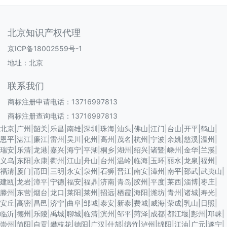
北京知识产权代理
京ICP备18002559号-1
地址：北京
联系我们
商标注册申请电话：13716997813
商标注册查询电话：13716997813
北京
|
广州
|
韶关
|
乐昌
|
南雄
|
深圳
|
珠海
|
汕头
|
佛山
|
江门
|
台山
|
开平
|
鹤山
|
恩平
|
湛江
|
廉江
|
雷州
|
吴川
|
化州
|
高州
|
茂名
|
杭州
|
宁波
|
余姚
|
慈溪
|
温州
|
瑞安
|
乐清
|
龙港
|
嘉兴
|
海宁
|
平湖
|
桐乡
|
湖州
|
绍兴
|
诸暨
|
嵊州
|
金华
|
兰溪
|
义乌
|
东阳
|
永康
|
衢州
|
江山
|
舟山
|
台州
|
温岭
|
临海
|
玉环
|
丽水
|
龙泉
|
福州
|
福清
|
厦门
|
莆田
|
三明
|
永安
|
泉州
|
石狮
|
晋江
|
南安
|
漳州
|
南平
|
邵武
|
武夷山
|
建瓯
|
龙岩
|
漳平
|
宁德
|
福安
|
福鼎
|
济南
|
青岛
|
胶州
|
平度
|
莱西
|
淄博
|
枣庄
|
滕州
|
东营
|
烟台
|
龙口
|
莱阳
|
莱州
|
招远
|
栖霞
|
海阳
|
潍坊
|
青州
|
诸城
|
寿光
|
安丘
|
高密
|
昌邑
|
济宁
|
曲阜
|
邹城
|
泰安
|
新泰
|
费城
|
威海
|
荣成
|
乳山
|
日照
|
临沂
|
德州
|
乐陵
|
禹城
|
聊城
|
临清
|
滨州
|
邹平
|
菏泽
|
成都
|
都江堰
|
彭州
|
邛崃
|
崇州
|
简阳
|
自贡
|
攀枝花
|
德阳
|
广汉
|
什邡
|
绵竹
|
泸州
|
绵阳
|
江油
|
广元
|
遂宁
|